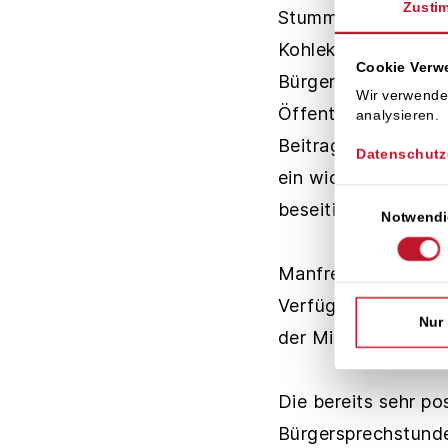
Zusti
Stummhafen mit der
Kohlekraftwerk mbH
Cookie Ver
Bürgersprechstunde
Wir verwende
Öffentlichkeit. Die
analysieren.
Beitrag zum Klimasc
Datenschutz
ein wichtiger Beit
Einwilligungsaus
beseitigen.
Notwendi
Manfred Ungethüm, P
Verfügung stehen. 
Nur
der Microca, Fryda
Die bereits sehr p
Bürgersprechstunde