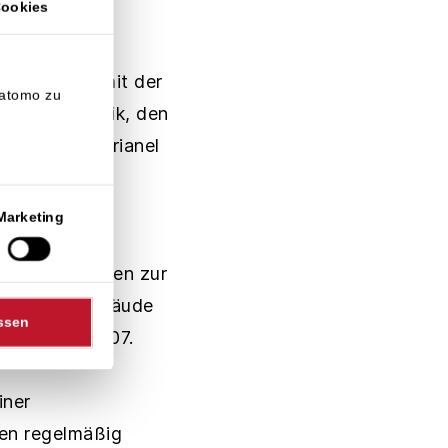
Cookies
gesellschaft
den Dialog mit der
Matomo zu
Anlagentechnik, den
s Sicht der Trianel
arheiten zu
Marketing
zu allen Fragen zur
 im Firmengebäude
ssen
 23. März 2007.
iner
gen regelmäßig