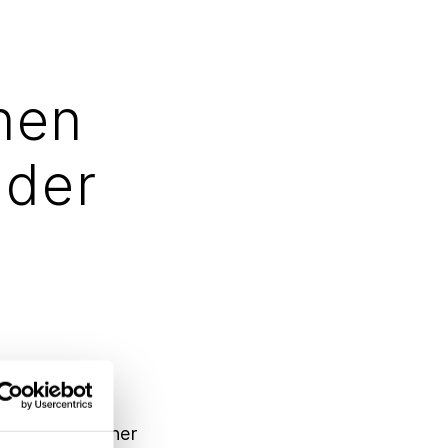
nen
 der
z 2007 die
aftwerk im Lüner