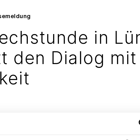
ssemeldung
echstunde in Lü
t den Dialog mit
keit
er Bürger in Lünen und Umgebung hat am 23. Mär
 Fragen und Positionen zum geplanten Steinkohlekr