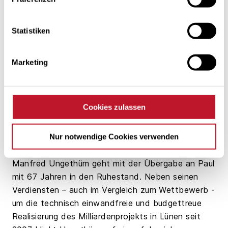
Beteiligungsgesellschaft Verwaltungs GmbH.
„Das modernste und effizienteste
Steinkohlekraftwerk Europas leiten zu können
Statistiken
begeistert mich nicht nur als Ingenieur, sondern ist
mir auch eine Herzensangelegenheit“, so Paul.
Marketing
„Gemeinsam mit den Mitarbeitern in Lünen und den
für uns tätigen Dienstleistern werden wir weiter an
der optimalen Auslastung, der Flexibilität und der
Cookies zulassen
Effizienz der Anlage arbeiten und uns im Sinne der
31 Gesellschafter an der stetigen technischen und
wirtschaftlichen Verbesserung der Anlage messen
Nur notwendige Cookies verwenden
lassen“, so Paul weiter.
Manfred Ungethüm geht mit der Übergabe an Paul
mit 67 Jahren in den Ruhestand. Neben seinen
Verdiensten – auch im Vergleich zum Wettbewerb -
um die technisch einwandfreie und budgettreue
Realisierung des Milliardenprojekts in Lünen seit