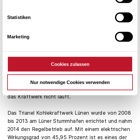
erklärt Stefan Paul, Geschäftsführer des Trianel
Kohlekraftwerks Lünen.
Statistiken
Die Auskopplung der Fernwärme für die
Marketing
Stadtwerke Lünen erfolgt über die
Wärmetauscheranlagen auf dem
Kraftwerksgelände. Die Wärmetauscher können
sowohl mit Dampf aus dem normalen
Cookies zulassen
Kraftwerksprozess, als auch über
Hilfsdampferzeuger beschickt werden. So kann
Nur notwendige Cookies verwenden
selbst dann Fernwärme produziert werden, wenn
das Kraftwerk nicht läuft.
Das Trianel Kohlekraftwerk Lünen wurde von 2008
bis 2013 am Lüner Stummhafen errichtet und nahm
2014 den Regelbetrieb auf. Mit einem elektrischen
Wirkungsgrad von 45,95 Prozent ist es eines der