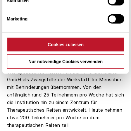
Statistiken
Sie wies darauf hin, dass die Einrichtung mit ihren
besonderen Aktionen immer wieder auf Spenden
angewiesen ist. Als Dankeschön überreichte sie
Marketing
dem Team ein blankes Hufeisen.
Das Reitzentrum an der Bahnstraße im Lüner
Süden betreut Kinder mit körperlichen und
Cookies zulassen
geistigen Behinderungen, die im Umgang mit 18
speziellen Pferden therapiert werden. Im
Nur notwendige Cookies verwenden
Dezember 1999 wurde das Zentrum für
Therapeutisches Reiten von der AWO Dortmund
GmbH als Zweigstelle der Werkstatt für Menschen
mit Behinderungen übernommen. Von den
anfänglich rund 25 Teilnehmern pro Woche hat sich
die Institution hin zu einem Zentrum für
Therapeutisches Reiten entwickelt. Heute nehmen
etwa 200 Teilnehmer pro Woche an dem
therapeutischen Reiten teil.