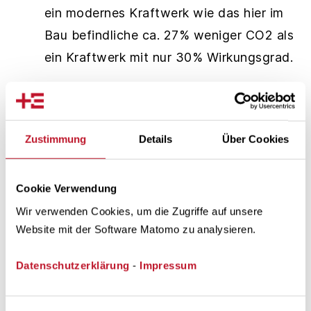
ein modernes Kraftwerk wie das hier im
Bau befindliche ca. 27% weniger CO2 als
ein Kraftwerk mit nur 30% Wirkungsgrad.
„Das neue Kohlekraftwerk leistet einen wichtigen
Beitrag zum Klimaschutz und zu mehr Wettbewerb
in der Energieerzeugung in unserem Land. Der
Zustimmung
Details
Über Cookies
schrittweise Ersatz alter Kohlekraftwerke durch
neue hocheffiziente Anlagen in Nordrhein-
Westfalen kann bis 2020 zu Einsparungen von 30
Cookie Verwendung
Mio. t führen“, sagte Wirtschaftsministerin Christa
Wir verwenden Cookies, um die Zugriffe auf unsere
Thoben. Zudem sei das Konzept Trianel
Website mit der Software Matomo zu analysieren.
richtungsweisend, da es vielen Stadtwerken den
Einstieg in die Erzeugung ermögliche.
Datenschutzerklärung
-
Impressum
Matthias Machnig, Staatssekretär im
Bundesumweltministerium: „Für Wirtschaft und