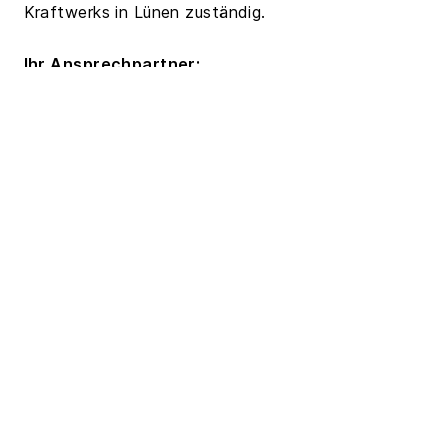
Kraftwerks in Lünen zuständig.
Ihr Ansprechpartner:
Pressestelle Aachen Denise Matthée, Leiterin
Marketing und Kommunikation Trianel Power
Kohlekraftwerk Lünen GmbH & Co. KG, Krefelder
Straße 203, 52070 Aachen Tel.: +49 241 4 13
20-240
Email: info@trianel.com
www.trianel-kraftwerk-luenen.de