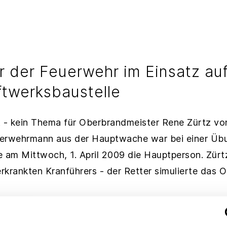
 der Feuerwehr im Einsatz au
ftwerksbaustelle
- kein Thema für Oberbrandmeister Rene Zürtz vo
erwehrmann aus der Hauptwache war bei einer Übun
e am Mittwoch, 1. April 2009 die Hauptperson. Zür
erkrankten Kranführers - der Retter simulierte das O
Kranführer erleidet auf dem Trianel-Gelände am Stu
aufkollaps. Der Kontakt zur Bauleitung reißt ab, die