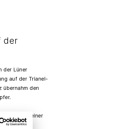
f der
n der Lüner
g auf der Trianel-
tz übernahm den
pfer.
mmhafen in seiner
 Ingenieure