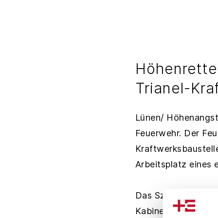
Höhenretter
Trianel-Kra
Lünen/ Höhenangst 
Feuerwehr. Der Feu
Kraftwerksbaustell
Arbeitsplatz eines 
Das Szenario: Ein 
Kabine einen Kreisl