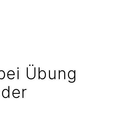
 bei Übung
nder