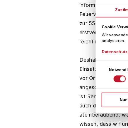
informieren sofort 
Zusti
Feuerwehrmann klet
zur 55 Meter hohen
Cookie Ver
erstversorgt werden
Wir verwende
analysieren.
reicht nur bis zu e
Datenschutz
Deshalb fordern di
Einwilligungsaus
Einsatztrupp spezi
Notwendi
vor Ort. Die Schle
angeschnallt und v
ist Rene Zürtz wied
Nur
auch des Lüner Tr
atemberaubend, was
wissen, dass wir u