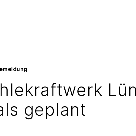
semeldung
ohlekraftwerk Lü
als geplant