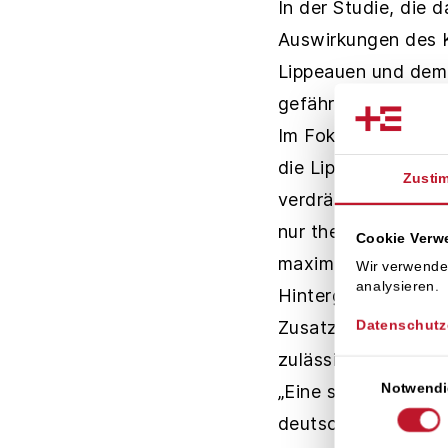
In der Studie, die
Auswirkungen des K
Lippeauen und dem
gefährden die Emis
Im Fokus der Unter
die Lippeauen düng
Zusti
verdrängen könnten
nur theoretischen 
Cookie Ver
maximal 270 Gramm 
Wir verwende
analysieren.
Hintergrundbelastu
Datenschutz
Zusatzbelastung vo
zulässig ist.
Einwilligungsaus
Notwendi
„Eine so umfangrei
deutschen Kraftwerk