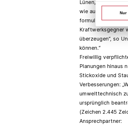
Lünen, Manfred Ung
wie auch einzelne B
Nur
formuliert hätten, 
Kraftwerksgegner w
überzeugen“, so Un
können.“
Freiwillig verpflich
Planungen hinaus n
Stickoxide und Sta
Verbesserungen: „W
umwelttechnisch zu
ursprünglich beant
(Zeichen 2.445 Zei
Ansprechpartner: