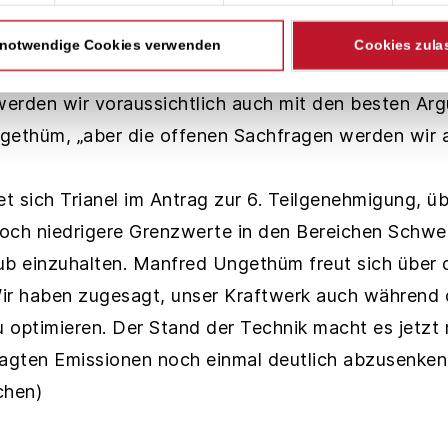
ethüm. Vor diesem Hintergrund sei es verständlic
ürger, darunter Ratsmitglieder der Lüner Grünen, k
 notwendige Cookies verwenden
Cookies zula
die im Erörterungstermin zu diskutieren seien. „Grun
erden wir voraussichtlich auch mit den besten Ar
gethüm, „aber die offenen Sachfragen werden wir 
tet sich Trianel im Antrag zur 6. Teilgenehmigung, ü
och niedrigere Grenzwerte in den Bereichen Schwef
ub einzuhalten. Manfred Ungethüm freut sich über 
ir haben zugesagt, unser Kraftwerk auch während
 optimieren. Der Stand der Technik macht es jetzt 
ragten Emissionen noch einmal deutlich abzusenken
chen)