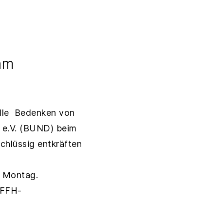
am
alle Bedenken von
 e.V. (BUND) beim
chlüssig entkräften
n Montag.
e FFH-